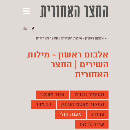


»
אלבום ראשון - מילות השירים | החצר האחורית
אלבום ראשון - מילות
השירים | החצר
האחורית
הסיפור הגדול
אחד משלנו
המקור מצטט העתק
רב מכר
פרזות
מענה קולי
שייח ג'ראח